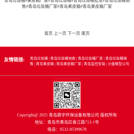
青岛垃圾桶#果皮箱厂家
#
青岛垃圾桶
#
青岛垃圾桶批发
#
青岛垃圾桶销
售
#
青岛垃圾桶厂家
#
青岛果皮箱
#
青岛果皮箱厂家
首页
上一页
下一页
尾页
青岛垃圾桶
|
青岛垃圾桶地图
|
青岛垃圾桶厂家
|
青岛垃圾桶销
友情链接:
售
|
青岛果皮箱
|
青岛果皮箱厂家
|
青岛监控安装
|
沙盘模型公司
Copyright@ 2025 青岛鼎宇环保设备有限公司 版权所有
地址：青岛市黄岛区香江路713-1号
电话：0532-85399678