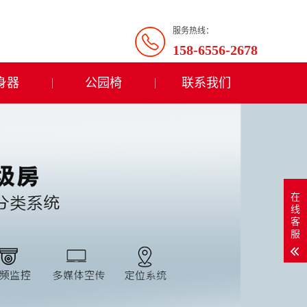
服务热线：
158-6556-2678
身器
公园椅
联系我们
在
线
客
服