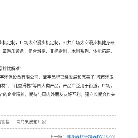
步机定制，广场太空漫步机定制，公共广场太空漫步机健身器
儿童游乐设备、组合滑梯、非标定制、木制系列、体能拓展、
您排忧解难！
宇环保设备有限公司，鼎宇品牌已经发展和完善了“城市环卫
器材”、“儿童滑梯”等四大类产品，产品广泛用于街道，广场，
信”的企业精神，期待与国内外朋友友好互利，建立长期合作关
箱销售
青岛果皮箱厂家
下一篇：
健身器材坐蹬器DY-JS-001