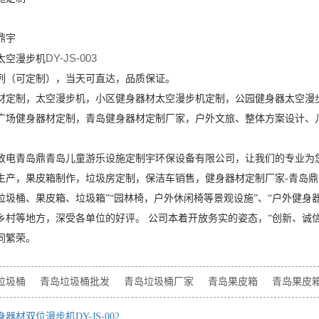
鼎宇
DY-JS-003
太空漫步机
列（可定制），当天可直达，品质保证。
材定制，太空漫步机，小区健身器材太空漫步机定制，公园健身器太空漫
广场健身器材定制，青岛健身器材定制厂家，户外文旅、整体方案设计、
致电青岛鼎青岛儿童游乐设施定制宇环保设备有限公司，让我们的专业为
生产，果皮箱制作，垃圾房定制，保洁车销售，健身器材定制厂家-青岛鼎
垃圾桶、果皮箱、垃圾箱”“园林椅，户外休闲椅等景观设施”、“户外健身
乡村等地方，深受各单位的好评。 公司本着开放务实的姿态，“创新、诚
同繁荣。
垃圾桶
青岛垃圾桶批发
青岛垃圾桶厂家
青岛果皮箱
青岛果皮
身器材双位漫步机DY-JS-002