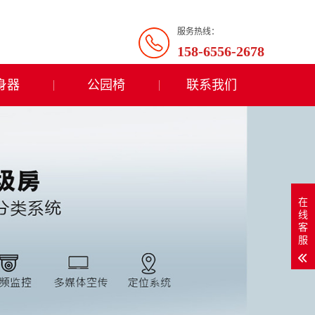
服务热线：
158-6556-2678
身器
公园椅
联系我们
在
线
客
服