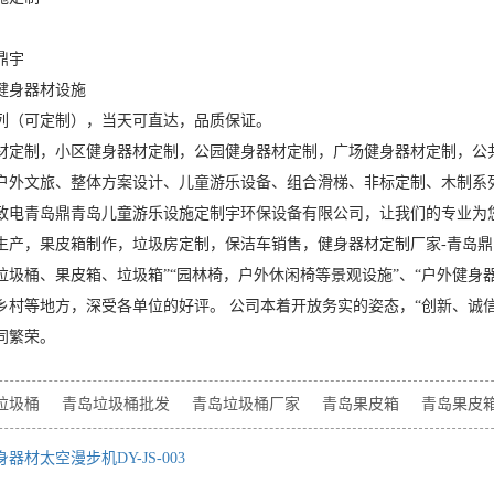
鼎宇
健身器材设施
列（可定制），当天可直达，品质保证。
材定制，小区健身器材定制，公园健身器材定制，广场健身器材定制，公
户外文旅、整体方案设计、儿童游乐设备、组合滑梯、非标定制、木制系
致电青岛鼎青岛儿童游乐设施定制宇环保设备有限公司，让我们的专业为
生产，果皮箱制作，垃圾房定制，保洁车销售，健身器材定制厂家-青岛鼎
垃圾桶、果皮箱、垃圾箱”“园林椅，户外休闲椅等景观设施”、“户外健身
乡村等地方，深受各单位的好评。 公司本着开放务实的姿态，“创新、诚
同繁荣。
垃圾桶
青岛垃圾桶批发
青岛垃圾桶厂家
青岛果皮箱
青岛果皮
身器材太空漫步机DY-JS-003